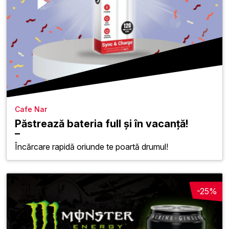
Cafe Nar
Păstrează bateria full și în vacanță!
Încărcare rapidă oriunde te poartă drumul!
-25%