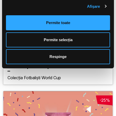
Afişare
Permite toate
Permite selecția
Respinge
Cafe Nar
Cadoul perfect pentru fanii fotbalului
Colecția Fotbaliști World Cup
-25%