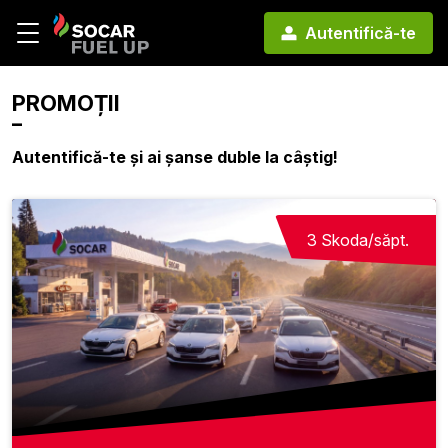
Autentifică-te
PROMOȚII
Autentifică-te și ai șanse duble la câștig!
3 Skoda/săpt.