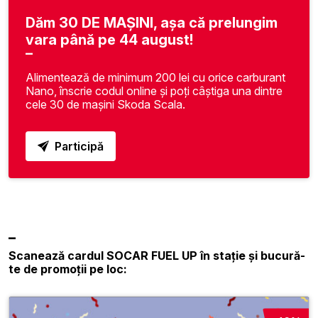
Dăm 30 DE MAȘINI, așa că prelungim
vara până pe 44 august!
Alimentează de minimum 200 lei cu orice carburant
Nano, înscrie codul online și poți câștiga una dintre
cele 30 de mașini Skoda Scala.
Participă
Scanează cardul SOCAR FUEL UP în stație și bucură-
te de promoții pe loc: