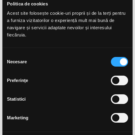
Politica de cookies
Acest site folosește cookie-uri proprii și de la terți pentru
a furniza vizitatorilor o experiență mult mai bună de
navigare și servicii adaptate nevoilor și interesului
Cafe Nar
fiecăruia.
Minge Fotbal World Cup 2026
Colecția Fotbaliști World Cup
Selecția
Necesare
consimțământului
-16%
Preferinţe
Statistici
Marketing