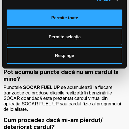
virtual SOCAR FUEL UP?
Dacă cardul a fost scanat, numărul de puncte generate și
disponibile se găsește pe bonul fiscal alături de balanța
Permite toate
contului după fiecare tranzacție sau poate fi aflat în orice
stație proprie SOCAR înscrisă în program, sau după
crearea unui cont fuelup.socar.ro și/sau în aplicația mobilă
în secțiunea “
Cardul tău
”.
Permite selecția
Ce valabilitate au punctele?
Valabilitatea punctelor acumulate în cadrul Programului
Respinge
este de 2 ani (24 luni) de la data colectării lor.
Pot acumula puncte dacă nu am cardul la
mine?
Punctele
SOCAR FUEL UP
se acumulează la fiecare
tranzacție cu produse eligibile realizată în benzinăriile
SOCAR doar dacă este prezentat cardul virtual din
aplicația SOCAR FUEL UP sau cardul fizic al programului
de loialitate.
Cum procedez dacă mi-am pierdut/
deteriorat cardul?