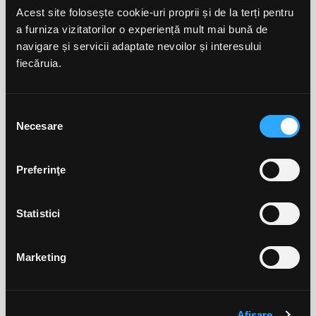
Excepție fac: carburantul, roviniete (tariful de utilizare a
Acest site folosește cookie-uri proprii și de la terți pentru
rețelei de drumuri naționale din România), PEAJ (tariful de
trecere a podului peste Dunăre între Fetești și Cernavodă),
a furniza vizitatorilor o experiență mult mai bună de
alte taxe (de ex. taxa de parcare, ecotaxa etc.), impozite
navigare și servicii adaptate nevoilor și interesului
sau amenzi, tutun și produsele care conțin tutun și produse
fiecăruia.
derivate din tutun – tigările și tigarile de foi, produse și
dispozitive din categoria vape, serviciul de încărcare
electrică, plățile la Easybox, produse aflat în alte promoții.
Selecția
Pot achiziționa și carburant în schimbul
Necesare
consimțământului
punctelor?
Valoarea punctelor nu poate fi folosită pentru
Preferinţe
achiziționarea de carburant în stațiile SOCAR.
Punctele pot fi folosite pentru a achiziționa produse sau
servicii eligibile în programul de loialitate
SOCAR FUEL UP
.
Statistici
Unde pot consulta tranzacțiile mele?
Istoricul tranzacțiilor
tale îl poți accesa după logare în
Marketing
aplicația mobilă SOCAR FUEL UP secțiunea cardul meu și/
sau pe fuelup.socar.ro.
Cum aflu câte puncte am pe cardul fizic/
Afişare