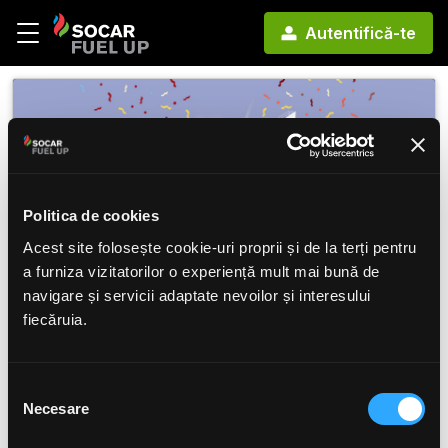
Autentifică-te
Politica de cookies
Acest site folosește cookie-uri proprii și de la terți pentru
a furniza vizitatorilor o experiență mult mai bună de
navigare și servicii adaptate nevoilor și interesului
fiecăruia.
Mai mult decât un ceai. O stare.
Selecția
Hidratează-te inteligent cu un ceai rece care combină
gustul plăcut cu senzația de răcorire instant. Ideal
Necesare
consimțământului
pentru zilele aglomerate sau momentele de relaxare.
Bucură-te acum de
reducerea de 30%
la ceai rece